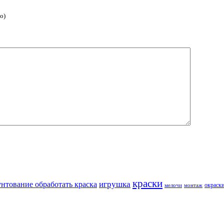
о)
краски
игрушка
унтование обработать краска
окраск
мелочи
монтаж