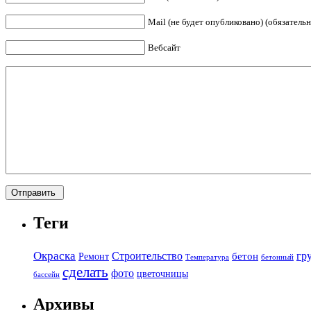
Mail (не будет опубликовано) (обязательн
Вебсайт
Теги
Окраска
Строительство
гр
бетон
Ремонт
Температура
бетонный
сделать
фото
цветочницы
бассейн
Архивы