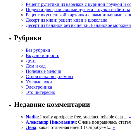
Рецепт рулетики из кабачков с куриной грудкой и с
Поделки для дачи своими руками – ручки из бетона
Рецепт вкусненькой картошки с шампиньонами зап
Десерт из киви: рецепт киви в шоколаде
Десерт из бананов без выпечки. Банановое морожен
Рубрики
Без рубрики
Вкусно и просто
Дети
Дом и сад
Полезные мелочи
Строительство , ремонт
Умелые руки
Электроника
Это интересно
Недавние комментарии
Nadia
: I really aprcipeate free, succinct, reliable data ...
»
Александр Николаевич
: Очень понравилась статья
Лена
: какая отличная идея!!!! Опробуем!...
»