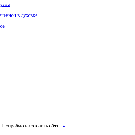
оусом
еченной в духовке
ое
. Попробую изготовить обяз...
»