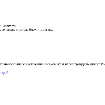
и снаружи;
стельных клопов, блох и других;
тах наибольшего скопления насекомых и через тридцать минут Вы
спрей