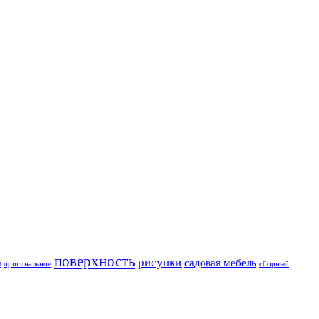
поверхность
рисунки
садовая мебель
и
оригинальное
сборный