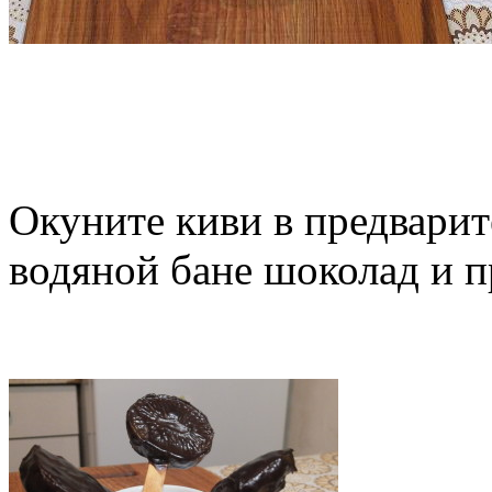
Окуните киви в предвари
водяной бане шоколад и п