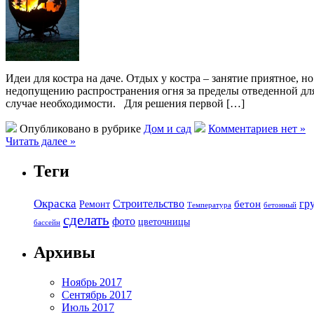
Идеи для костра на даче. Отдых у костра – занятие приятное,
недопущению распространения огня за пределы отведенной дл
случае необходимости. Для решения первой […]
Опубликовано в рубрике
Дом и сад
Комментариев нет »
Читать далее »
Теги
Окраска
Строительство
гр
бетон
Ремонт
Температура
бетонный
сделать
фото
цветочницы
бассейн
Архивы
Ноябрь 2017
Сентябрь 2017
Июль 2017