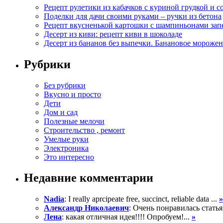
Рецепт рулетики из кабачков с куриной грудкой и с
Поделки для дачи своими руками – ручки из бетона
Рецепт вкусненькой картошки с шампиньонами зап
Десерт из киви: рецепт киви в шоколаде
Десерт из бананов без выпечки. Банановое морожен
Рубрики
Без рубрики
Вкусно и просто
Дети
Дом и сад
Полезные мелочи
Строительство , ремонт
Умелые руки
Электроника
Это интересно
Недавние комментарии
Nadia
: I really aprcipeate free, succinct, reliable data ...
»
Александр Николаевич
: Очень понравилась статья
Лена
: какая отличная идея!!!! Опробуем!...
»