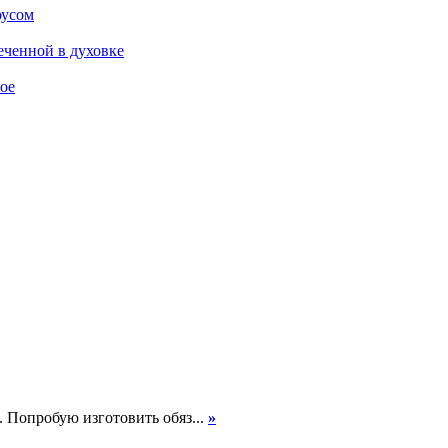
оусом
еченной в духовке
ое
. Попробую изготовить обяз...
»