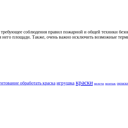
 но требующее соблюдения правил пожарной и общей техники без
я него площади. Также, очень важно исключить возможные тер
краски
игрушка
унтование обработать краска
окраск
мелочи
монтаж