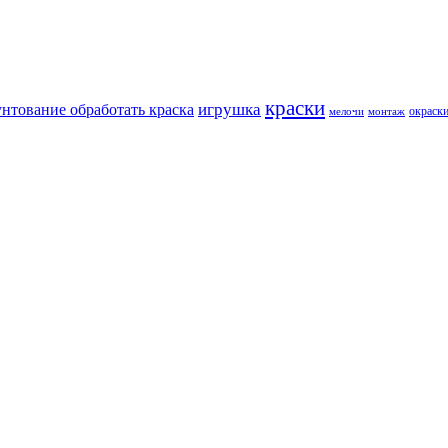
краски
игрушка
унтование обработать краска
окраск
мелочи
монтаж