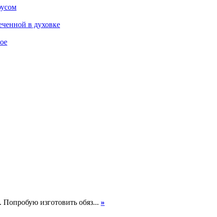
оусом
еченной в духовке
ое
. Попробую изготовить обяз...
»