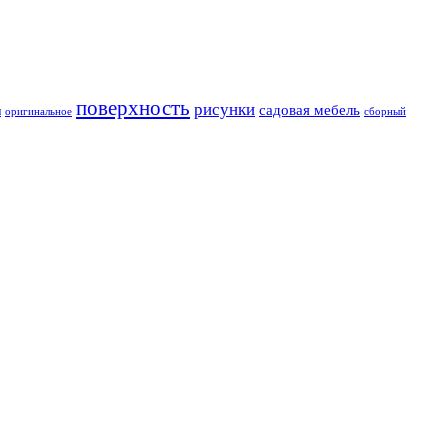
поверхность
рисунки
садовая мебель
и
оригинальное
сборный