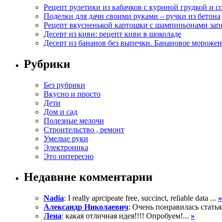
Рецепт рулетики из кабачков с куриной грудкой и с
Поделки для дачи своими руками – ручки из бетона
Рецепт вкусненькой картошки с шампиньонами зап
Десерт из киви: рецепт киви в шоколаде
Десерт из бананов без выпечки. Банановое морожен
Рубрики
Без рубрики
Вкусно и просто
Дети
Дом и сад
Полезные мелочи
Строительство , ремонт
Умелые руки
Электроника
Это интересно
Недавние комментарии
Nadia
: I really aprcipeate free, succinct, reliable data ...
»
Александр Николаевич
: Очень понравилась статья
Лена
: какая отличная идея!!!! Опробуем!...
»