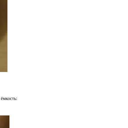
 ёмкость: