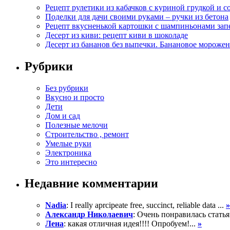
Рецепт рулетики из кабачков с куриной грудкой и с
Поделки для дачи своими руками – ручки из бетона
Рецепт вкусненькой картошки с шампиньонами зап
Десерт из киви: рецепт киви в шоколаде
Десерт из бананов без выпечки. Банановое морожен
Рубрики
Без рубрики
Вкусно и просто
Дети
Дом и сад
Полезные мелочи
Строительство , ремонт
Умелые руки
Электроника
Это интересно
Недавние комментарии
Nadia
: I really aprcipeate free, succinct, reliable data ...
»
Александр Николаевич
: Очень понравилась статья
Лена
: какая отличная идея!!!! Опробуем!...
»