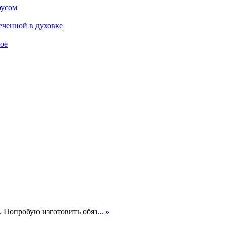
оусом
еченной в духовке
ое
. Попробую изготовить обяз...
»