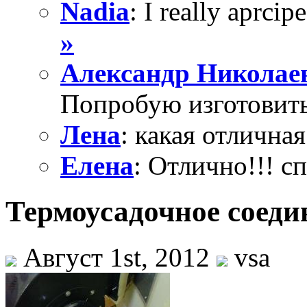
Nadia
: I really aprcipe
»
Александр Николае
Попробую изготовить
Лена
: какая отличная
Елена
: Отлично!!! с
Термоусадочное соед
Август 1st, 2012
vsa