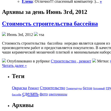
Елена
: Отлично!!! спасенный компьютер :)...
»
Архивы за день Июнь 3rd, 2012
Стоимость строительства бассейна
Июнь 3rd, 2012
vsa
Стоимость строительства бассейна нередко является одним из
производителем работ и предоставляется покупателю. В каче
чаши керамической мозаичной плиткой и минимальным наборо
Опубликовано в рубрике
Строительство , ремонт
Метки:
Читать далее »
Теги
Окраска
Строительство
гр
бетон
Ремонт
Температура
бетонный
сделать
фото
цветочницы
бассейн
Архивы