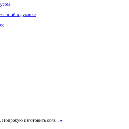
оусом
еченной в духовке
ое
. Попробую изготовить обяз...
»