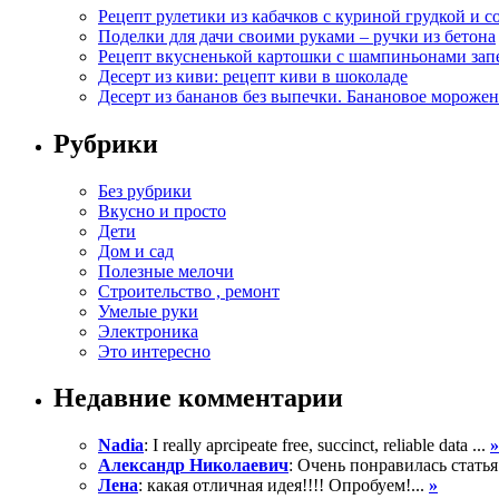
Рецепт рулетики из кабачков с куриной грудкой и с
Поделки для дачи своими руками – ручки из бетона
Рецепт вкусненькой картошки с шампиньонами зап
Десерт из киви: рецепт киви в шоколаде
Десерт из бананов без выпечки. Банановое морожен
Рубрики
Без рубрики
Вкусно и просто
Дети
Дом и сад
Полезные мелочи
Строительство , ремонт
Умелые руки
Электроника
Это интересно
Недавние комментарии
Nadia
: I really aprcipeate free, succinct, reliable data ...
»
Александр Николаевич
: Очень понравилась статья
Лена
: какая отличная идея!!!! Опробуем!...
»