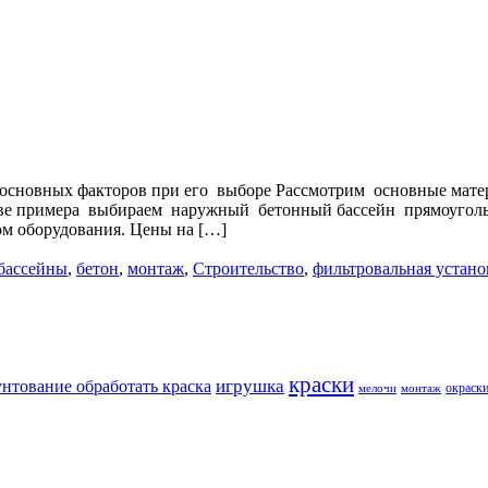
 основных факторов при его выборе Рассмотрим основные матери
стве примера выбираем наружный бетонный бассейн прямоуголь
м оборудования. Цены на […]
бассейны
,
бетон
,
монтаж
,
Строительство
,
фильтровальная устано
краски
игрушка
унтование обработать краска
окраск
мелочи
монтаж