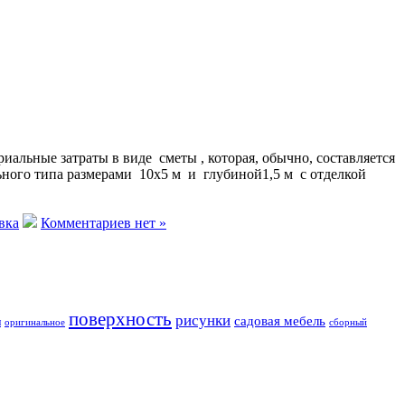
альные затраты в виде сметы , которая, обычно, составляется
ного типа размерами 10х5 м и глубиной1,5 м с отделкой
вка
Комментариев нет »
поверхность
рисунки
садовая мебель
и
оригинальное
сборный