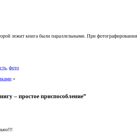
которой лежит книга были параллельными. При фотографировани
сть
,
фото
иками
»
нигу – простое приспособление”
ьно!!!