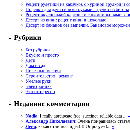
Рецепт рулетики из кабачков с куриной грудкой и с
Поделки для дачи своими руками – ручки из бетона
Рецепт вкусненькой картошки с шампиньонами зап
Десерт из киви: рецепт киви в шоколаде
Десерт из бананов без выпечки. Банановое морожен
Рубрики
Без рубрики
Вкусно и просто
Дети
Дом и сад
Полезные мелочи
Строительство , ремонт
Умелые руки
Электроника
Это интересно
Недавние комментарии
Nadia
: I really aprcipeate free, succinct, reliable data ...
»
Александр Николаевич
: Очень понравилась статья
Лена
: какая отличная идея!!!! Опробуем!...
»