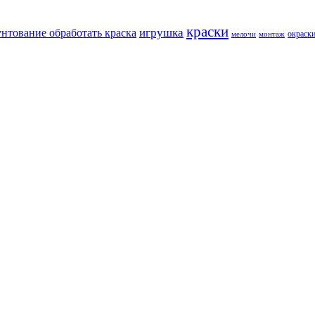
краски
игрушка
унтование обработать краска
окраск
мелочи
монтаж