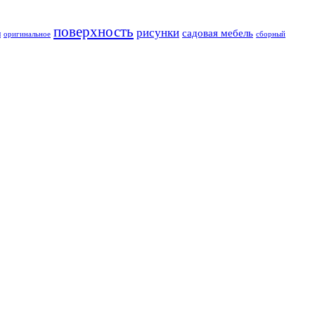
поверхность
рисунки
садовая мебель
и
оригинальное
сборный