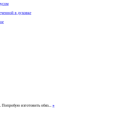
оусом
еченной в духовке
ое
. Попробую изготовить обяз...
»