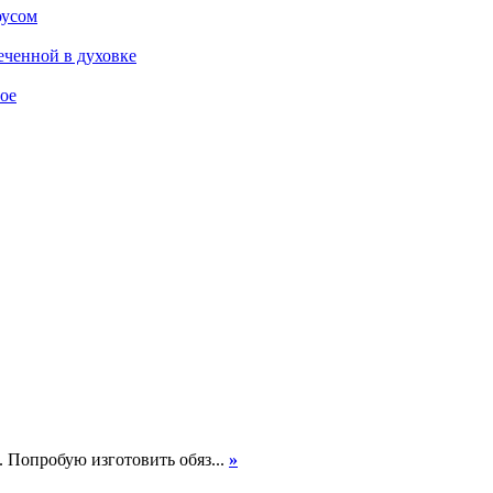
оусом
еченной в духовке
ое
. Попробую изготовить обяз...
»