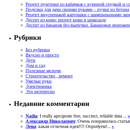
Рецепт рулетики из кабачков с куриной грудкой и с
Поделки для дачи своими руками – ручки из бетона
Рецепт вкусненькой картошки с шампиньонами зап
Десерт из киви: рецепт киви в шоколаде
Десерт из бананов без выпечки. Банановое морожен
Рубрики
Без рубрики
Вкусно и просто
Дети
Дом и сад
Полезные мелочи
Строительство , ремонт
Умелые руки
Электроника
Это интересно
Недавние комментарии
Nadia
: I really aprcipeate free, succinct, reliable data ...
»
Александр Николаевич
: Очень понравилась статья
Лена
: какая отличная идея!!!! Опробуем!...
»