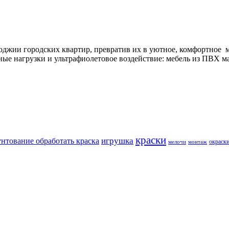
лоджии городских квартир, превратив их в уютное, комфортное 
ные нагрузки и ультрафиолетовое воздействие: мебель из ПВХ м
краски
игрушка
унтование обработать краска
окраск
мелочи
монтаж