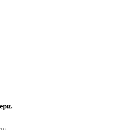
ери.
его.