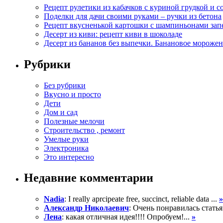
Рецепт рулетики из кабачков с куриной грудкой и с
Поделки для дачи своими руками – ручки из бетона
Рецепт вкусненькой картошки с шампиньонами зап
Десерт из киви: рецепт киви в шоколаде
Десерт из бананов без выпечки. Банановое морожен
Рубрики
Без рубрики
Вкусно и просто
Дети
Дом и сад
Полезные мелочи
Строительство , ремонт
Умелые руки
Электроника
Это интересно
Недавние комментарии
Nadia
: I really aprcipeate free, succinct, reliable data ...
»
Александр Николаевич
: Очень понравилась статья
Лена
: какая отличная идея!!!! Опробуем!...
»