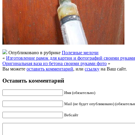
Опубликовано в рубрике
Полезные мелочи
«
Изготовление рамок для картин и фотографий своими рукам
Оригинальная ваза из бетона своими руками фото
»
Вы можете
оставить комментарий
, или
ссылку
на Ваш сайт.
Оставить комментарий
Имя (обязательно)
Mail (не будет опубликовано) (обязательн
Вебсайт