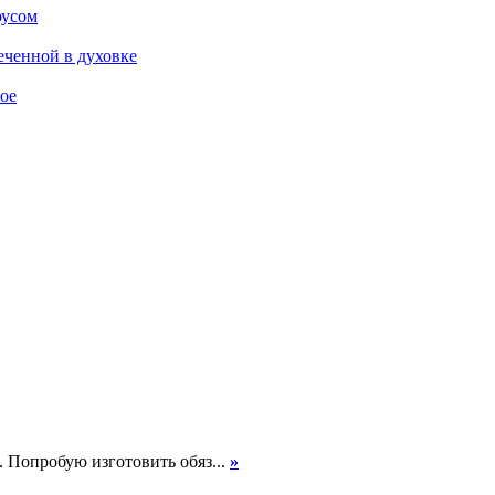
оусом
еченной в духовке
ое
. Попробую изготовить обяз...
»