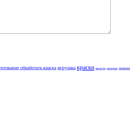
краски
игрушка
унтование обработать краска
окраск
мелочи
монтаж