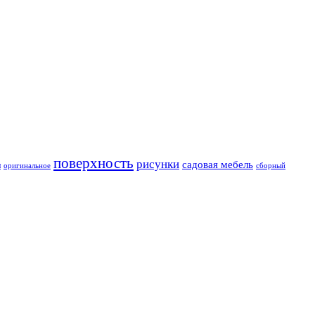
поверхность
рисунки
садовая мебель
и
оригинальное
сборный