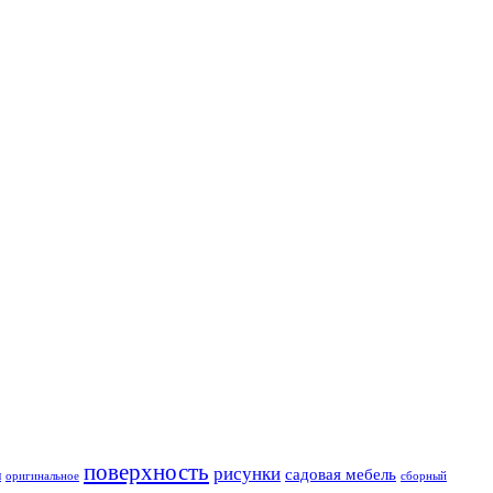
поверхность
рисунки
садовая мебель
и
оригинальное
сборный