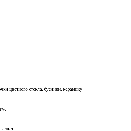
чки цветного стекла, бусинки, керамику.
гче.
как знать…