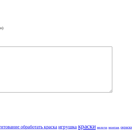
о)
краски
игрушка
унтование обработать краска
окраск
мелочи
монтаж