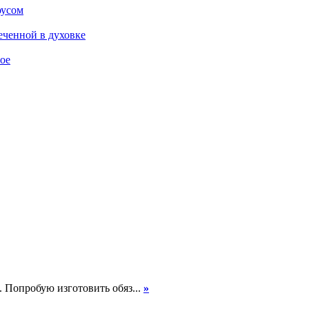
оусом
еченной в духовке
ое
. Попробую изготовить обяз...
»