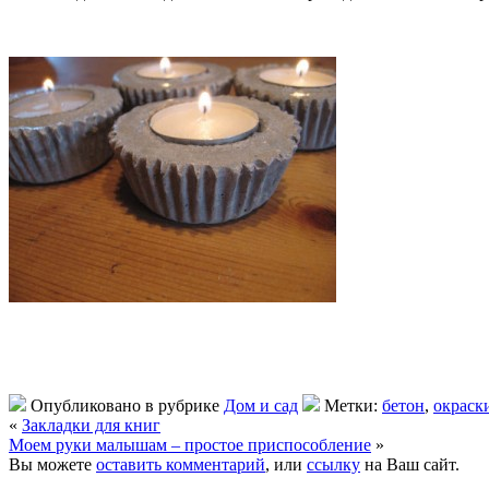
Опубликовано в рубрике
Дом и сад
Метки:
бетон
,
окраск
«
Закладки для книг
Моем руки малышам – простое приспособление
»
Вы можете
оставить комментарий
, или
ссылку
на Ваш сайт.