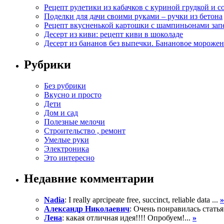
Рецепт рулетики из кабачков с куриной грудкой и с
Поделки для дачи своими руками – ручки из бетона
Рецепт вкусненькой картошки с шампиньонами зап
Десерт из киви: рецепт киви в шоколаде
Десерт из бананов без выпечки. Банановое морожен
Рубрики
Без рубрики
Вкусно и просто
Дети
Дом и сад
Полезные мелочи
Строительство , ремонт
Умелые руки
Электроника
Это интересно
Недавние комментарии
Nadia
: I really aprcipeate free, succinct, reliable data ...
»
Александр Николаевич
: Очень понравилась статья
Лена
: какая отличная идея!!!! Опробуем!...
»