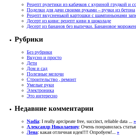
Рецепт рулетики из кабачков с куриной грудкой и с
Поделки для дачи своими руками – ручки из бетона
Рецепт вкусненькой картошки с шампиньонами зап
Десерт из киви: рецепт киви в шоколаде
Десерт из бананов без выпечки. Банановое морожен
Рубрики
Без рубрики
Вкусно и просто
Дети
Дом и сад
Полезные мелочи
Строительство , ремонт
Умелые руки
Электроника
Это интересно
Недавние комментарии
Nadia
: I really aprcipeate free, succinct, reliable data ...
»
Александр Николаевич
: Очень понравилась статья
Лена
: какая отличная идея!!!! Опробуем!...
»