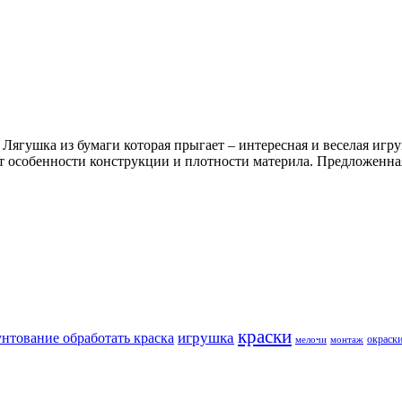
 Лягушка из бумаги которая прыгает – интересная и веселая игру
т особенности конструкции и плотности материла. Предложенная
краски
игрушка
унтование обработать краска
окраск
мелочи
монтаж