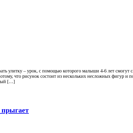
ть улитку – урок, с помощью которого малыши 4-6 лет смогут с
му, что рисунок состоит из нескольких несложных фигур и по 
ный […]
я прыгает