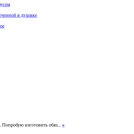
оусом
еченной в духовке
ое
. Попробую изготовить обяз...
»